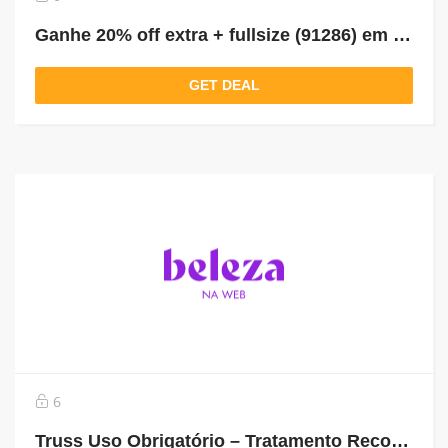
Ganhe 20% off extra + fullsize (91286) em compras acima de 229
GET DEAL
6
Truss Uso Obrigatório – Tratamento Reconstrutor 260ml De R$143,90 Por R$89,90 *Selo: 39% OFF